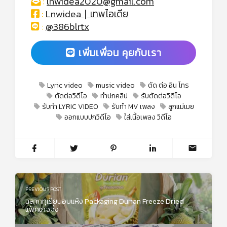
:
lnwidea2020@gmail.com
:
Lnwidea ∣ เทพไอเดีย
:
@386blrtx
เพิ่มเพื่อน คุยกับเรา
Lyric video
music video
ตัด ต่อ อิน โทร
ตัดต่อวิดีโอ
ทำปกคลิป
รับตัดต่อวิดีโอ
รับทำ LYRIC VIDEO
รับทำ MV เพลง
ลูกแม่เมย
ออกแบบปกวิดีโอ
ใส่เนื้อเพลง วิดีโอ
PREVIOUS POST
ฉลากทุเรียนอบแห้ง Packaging Durian Freeze Dried
แพ็คเกจจิ้ง