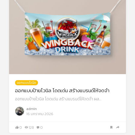
ออกแบบไวนิล
ออกแบบป้ายไวนิล โดดเด่น สร้างแบรนด์ให้จดจำ
ออกแบบป้ายไวนิล โดดเด่น สร้างแบรนด์ให้จดจำ ผล…
admin
16 มกราคม 2026
0
128
0