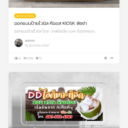
ออกแบบไวนิล
ออกแบบป้ายไวนิล คีออส KIOSK พิซซ่า
ออกแบบป้ายไวนิล โดย : เทพไอเดีย.com รับออกแบบ…
admin
15 ธันวาคม 2021
0
2116
0