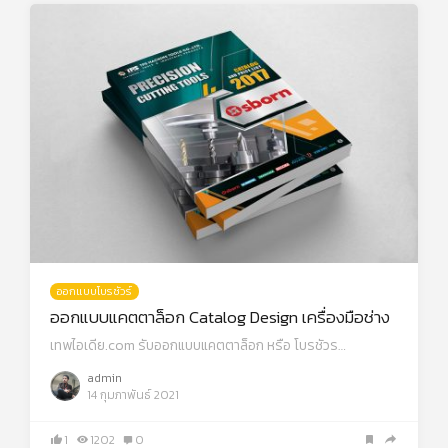
ออกแบบโบรชัวร์
ออกแบบแคตตาล็อก Catalog Design เครื่องมือช่าง
เทพไอเดีย.com รับออกแบบแคตตาล็อก หรือ โบรชัวร…
admin
14 กุมภาพันธ์ 2021
1
1202
0