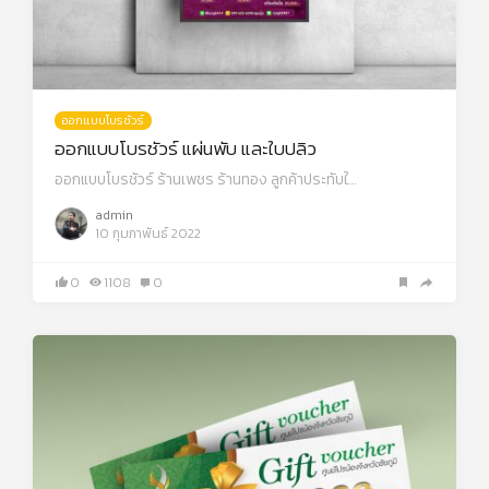
ออกแบบโบรชัวร์
ออกแบบโบรชัวร์ แผ่นพับ และใบปลิว
ออกแบบโบรชัวร์ ร้านเพชร ร้านทอง ลูกค้าประทับใ…
admin
10 กุมภาพันธ์ 2022
0
1108
0