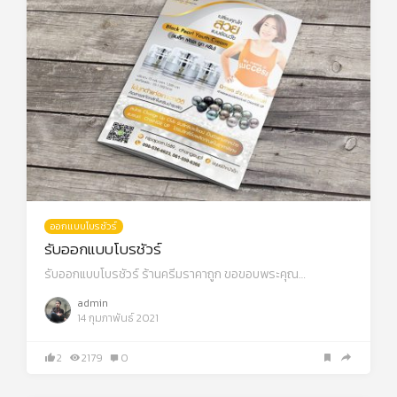
ออกแบบโบรชัวร์
รับออกแบบโบรชัวร์
รับออกแบบโบรชัวร์ ร้านครีมราคาถูก ขอขอบพระคุณ…
admin
14 กุมภาพันธ์ 2021
2
2179
0