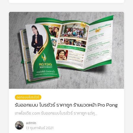
ออกแบบโบรชัวร์
รับออกแบบ โบรชัวร์ ราคาถูก ร้านนวดหน้า Pro Pong
เทพไอเดีย.com รับออกแบบโบรชัวร์ ราคาถูก แต่คุ…
admin
13 กุมภาพันธ์ 2021