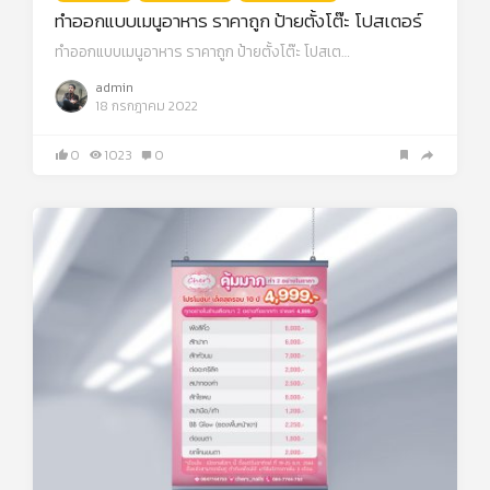
ทําออกแบบเมนูอาหาร ราคาถูก ป้ายตั้งโต๊ะ โปสเตอร์
ทําออกแบบเมนูอาหาร ราคาถูก ป้ายตั้งโต๊ะ โปสเต…
admin
18 กรกฎาคม 2022
0
1023
0