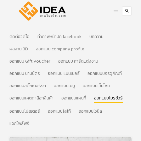
ตัดต่อวิดีโอ
ทำภาพหน้าปก facebook
บทความ
ผลงาน 3D
ออกแบบ company profile
ออกแบบ Gift Voucher
ออกแบบ การ์ดแต่งงาน
ออกแบบ นามบัตร
ออกแบบ แบนเนอร์
ออกแบบบรรจุภัณฑ์
ออกแบบสติ๊กเกอร์รถ
ออกแบบเมนู
ออกแบบเว็บไซต์
ออกแบบแคตตาล็อกสินค้า
ออกแบบแผนที่
ออกแบบโบรชัวร์
ออกแบบโปสเตอร์
ออกแบบโลโก้
ออกแบบไวนิล
แจกไฟล์ฟรี