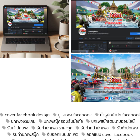
cover facebook design
ดูแลเพจ facebook
ทำรูปหน้าปก faceboo
ปกเพจเติมเกม
ปกเฟสบุ๊ครองรับมือถือ
ปกเฟสบุ๊คเติมเกมออนไลน์
รับทําปกเพจ
รับทําปกเพจ ราคาถูก
รับทําหน้าปกเพจ
รับทำปกเพจ
รับทำปกเฟสบุ๊ค
รับออกแบบปกเพจ
ออกแบบ cover facebook