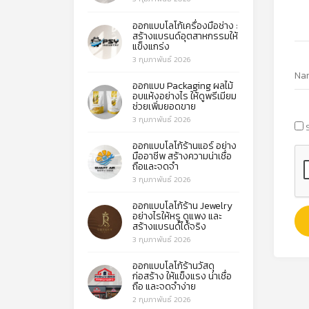
ออกแบบโลโก้เครื่องมือช่าง :
สร้างแบรนด์อุตสาหกรรมให้
แข็งแกร่ง
3 กุมภาพันธ์ 2026
ออกแบบ Packaging ผลไม้
อบแห้งอย่างไร ให้ดูพรีเมียม
ช่วยเพิ่มยอดขาย
3 กุมภาพันธ์ 2026
ออกแบบโลโก้ร้านแอร์ อย่าง
มืออาชีพ สร้างความน่าเชื่อ
ถือและจดจำ
3 กุมภาพันธ์ 2026
ออกแบบโลโก้ร้าน Jewelry
อย่างไรให้หรู ดูแพง และ
สร้างแบรนด์ได้จริง
3 กุมภาพันธ์ 2026
ออกแบบโลโก้ร้านวัสดุ
ก่อสร้าง ให้แข็งแรง น่าเชื่อ
ถือ และจดจำง่าย
2 กุมภาพันธ์ 2026