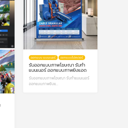
ออกแบบ แบนเนอร์
ออกแบบโปสเตอร์
รับออกแบบภาพโฆษณา รับทำ
แบนเนอร์ ออกแบบภาพยิงแอด
รับออกแบบภาพโฆษณา รับทำแบนเนอร์
ออกแบบภาพยิงแ…
k