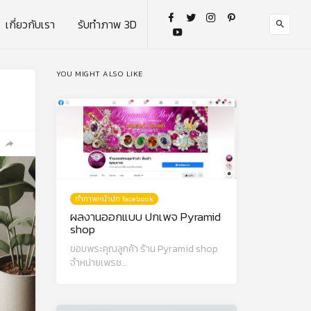
เกี่ยวกับเรา
รับทำภาพ 3D
YOU MIGHT ALSO LIKE
ทำภาพหน้าปก facebook
ผลงานออกแบบ ปกเพจ Pyramid
shop
ขอบพระคุณลูกค้า ร้าน Pyramid shop
จำหน่ายเพรช…