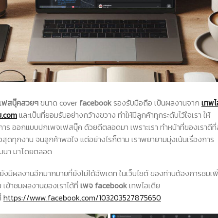
เฟสบุ๊คสวยๆ
ขนาด cover
facebook
รองรับมือถือ เป็นผลงานจาก
เทพไ
ย.com
และเป็นที่ยอมรับอย่างกว้างขวาง ทำให้มีลูกค้าทุกระดับไว้ใจเรา ให้
การ ออกแบบปกเพจเฟสบุ๊ค ด้วยดีตลอดมา เพราะเรา ทำหน้าที่ของเราดีที่
อสุดทุกงาน จนลูกค้าพอใจ แต่อย่างไรก็ตาม เราพยายามมุ่งเน้นเรื่องการ
ฒนา มาโดยตลอด
ยังมีผลงานอีกมากมายที่ยังไม่ได้อัพเดท ในเว็บไซต์ ของท่านต้องการชมเพิ
ม เข้าชมผลงานของเราได้ที่
เพจ facebook
เทพไอเดีย
ี่
https://www.facebook.com/103203527875650