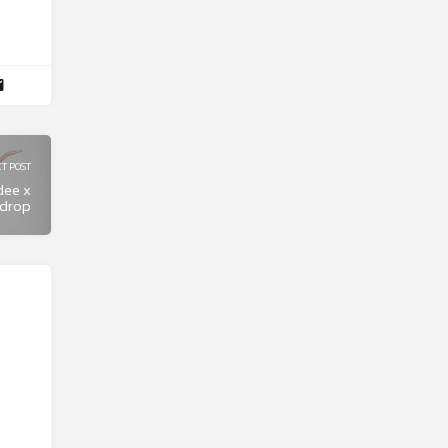
T POST
dee x
kdrop