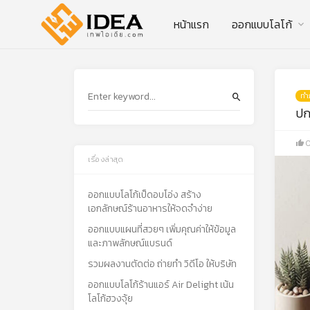
หน้าแรก
ออกแบบโลโก้
ทำ
ปก
เรื่องล่าสุด
ออกแบบโลโก้เป็ดอบโอ่ง สร้าง
เอกลักษณ์ร้านอาหารให้จดจำง่าย
ออกแบบแผนที่สวยๆ เพิ่มคุณค่าให้ข้อมูล
และภาพลักษณ์แบรนด์
รวมผลงานตัดต่อ ถ่ายทำ วิดีโอ ให้บริษัท
ออกแบบโลโก้ร้านแอร์ Air Delight เน้น
โลโก้ฮวงจุ้ย