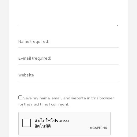
Save my name, email, and website in this browser
for the next time I comment.