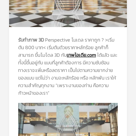
รับทำภาพ 3D
Perspective โมเดล ราคาถูก ? >เริ่ม
ต้น 800 บาท< เริ่มต้นด้วยราคาหลักร้อย ลูกค้าก็
สามารถ ขึ้นโมโดล 3D กับ
เทพไอเดีย.com
ได้แล้ว และ
ทั้งนี้ขึ้นอยู่กับ แบบที่ลูกค้าต้องการ มีความซับซ้อน
ทางเราจะเพิ่มหรือลดราคา เป็นไปตามความยากง่าย
ของแบบ แต่ไม่ว่า งานจะหลักร้อย หรือ หลักพัน เราให้
ความสำคัญทุกงาน “เพราะงานของท่าน คือความ
ก้าวหน้าของเรา”