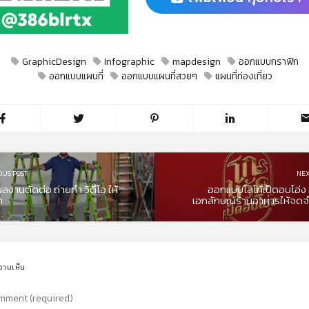
GraphicDesign
Infographic
mapdesign
ออกแบบกราฟิก
ออกแบบแผนที่
ออกแบบแผนที่สวยๆ
แผนที่ท่องเที่ยว
OUS POST
NEX
ลงานตัดต่อ ถ่ายทำ วิดีโอ ให้
ออกแบบโลโก้เป็ดอบโอ่ง 
ท
เอกลักษณ์ร้านอาหารให้จดจ
วามเห็น