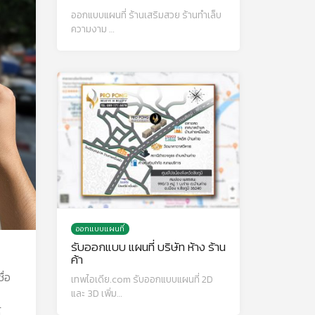
ออกแบบแผนที่ ร้านเสริมสวย ร้านทำเล็บ
ความงาม …
ออกแบบแผนที่
รับออกแบบ แผนที่ บริษัท ห้าง ร้าน
ค้า
ื่อ
เทพไอเดีย.com รับออกแบบแผนที่ 2D
และ 3D เพิ่ม…
์