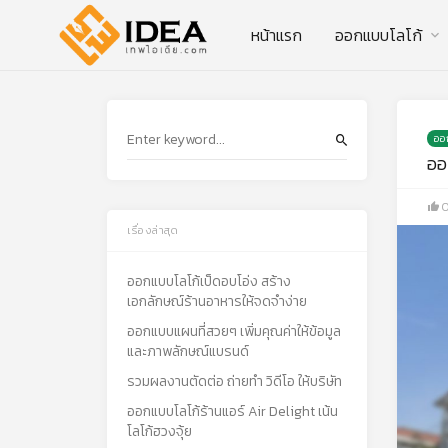
หน้าแรก
ออกแบบโลโก้
ออ
ออ
เรื่องล่าสุด
ออกแบบโลโก้เป็ดอบโอ่ง สร้าง
เอกลักษณ์ร้านอาหารให้จดจำง่าย
ออกแบบแผนที่สวยๆ เพิ่มคุณค่าให้ข้อมูล
และภาพลักษณ์แบรนด์
รวมผลงานตัดต่อ ถ่ายทำ วิดีโอ ให้บริษัท
ออกแบบโลโก้ร้านแอร์ Air Delight เน้น
โลโก้ฮวงจุ้ย