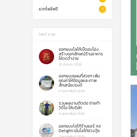
แจกไฟล์ฟรี
1
โพสต์ ล่าสุด
ออกแบบโลโก้เป็ดอบโอ่ง
สร้างเอกลักษณ์ร้านอาหาร
ให้จดจำง่าย
10 มีนาคม 2026
ออกแบบแผนที่สวยๆ เพิ่ม
คุณค่าให้ข้อมูลและภาพ
ลักษณ์แบรนด์
6 กุมภาพันธ์ 2026
รวมผลงานตัดต่อ ถ่ายทำ
วิดีโอ ให้บริษัท
4 กุมภาพันธ์ 2026
ออกแบบโลโก้ร้านแอร์ Air
Delight เน้นโลโก้ฮวงจุ้ย
3 กุมภาพันธ์ 2026