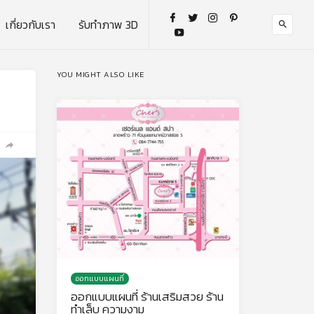
เกี่ยวกับเรา
รับทำภาพ 3D
YOU MIGHT ALSO LIKE
ออกแบบแผนที่
ออกแบบแผนที่ ร้านเสริมสวย ร้าน
ทำเล็บ ความงาม