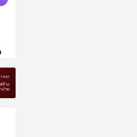
T POST
สร้าง
ำง่าย