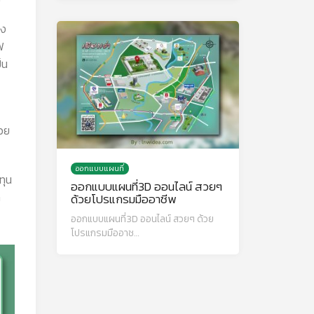
อง
ฟ
็น
่วย
ออกแบบแผนที่
ทุน
ออกแบบแผนที่3D ออนไลน์ สวยๆ
ก
ด้วยโปรแกรมมืออาชีพ
ออกแบบแผนที่3D ออนไลน์ สวยๆ ด้วย
โปรแกรมมืออาช…