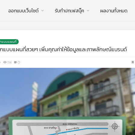
ออกแบบเว็บไซต์
รับทําปกเฟสบุ๊ค
ผลงานทั้งหมด
กแบบแผนที่
กแบบแผนที่สวยๆ เพิ่มคุณค่าให้ข้อมูลและภาพลักษณ์แบรนด์
0
114
0