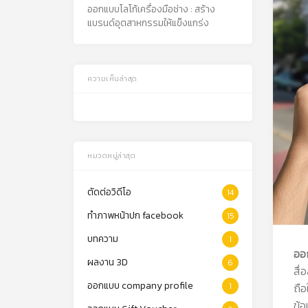
ออกแบบโลโก้เครื่องมือช่าง : สร้าง
แบรนด์อุตสาหกรรมให้แข็งแกร่ง
ความเห็นล่าสุด
หมวดหมู่ล่าสุด
ตัดต่อวิดีโอ
14
ทำภาพหน้าปก facebook
15
บทความ
1
ออ
ผลงาน 3D
6
สื่
ออกแบบ company profile
1
ถือ
ข้