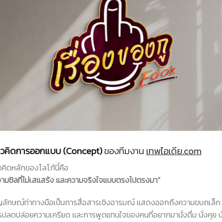
วคิดการออกแบบ (Concept)
ของทีมงาน
เทพไอเดีย.com
คิดหลักของโลโก้นี้คือ
วามชิลที่ไม่เสแสร้ง และความจริงใจแบบตรงไปตรงมา”
ญลักษณ์ท่าทางมือเป็นการสื่อสารเชิงอารมณ์ แสดงออกถึงความขบถเล็ก
ปลดปล่อยความเครียด และการพูดแทนใจของคนที่อยากมานั่งดื่ม นั่งคุย นั