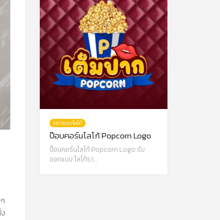
ออกแบบโลโก้
ป๊อบคอร์นโลโก้ Popcorn Logo
ป๊อบคอร์นโลโก้ Popcorn Logo รับ
ออกแบบ โลโก้รา…
 ๆ
่ง