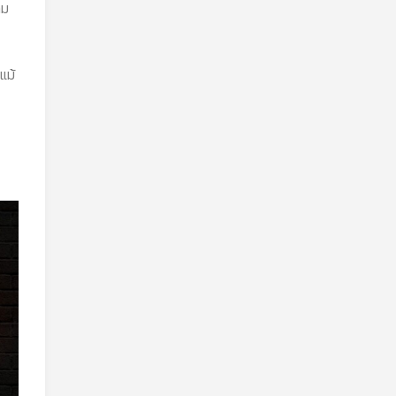
าม
แม้