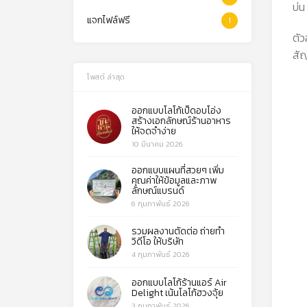
บ่น
แจกไฟล์ฟรี
1
ตัว
สัญ
โพสต์ ล่าสุด
ออกแบบโลโก้เป็ดอบโอ่ง
สร้างเอกลักษณ์ร้านอาหาร
ให้จดจำง่าย
10 มีนาคม 2026
ออกแบบแผนที่สวยๆ เพิ่ม
คุณค่าให้ข้อมูลและภาพ
ลักษณ์แบรนด์
6 กุมภาพันธ์ 2026
รวมผลงานตัดต่อ ถ่ายทำ
วิดีโอ ให้บริษัท
4 กุมภาพันธ์ 2026
ออกแบบโลโก้ร้านแอร์ Air
Delight เน้นโลโก้ฮวงจุ้ย
3 กุมภาพันธ์ 2026