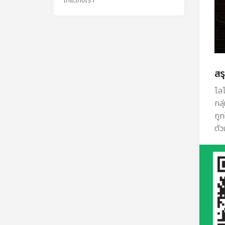
เกี่ยวกับเรา
สร
โลโ
กลุ
ถูก
ตัว