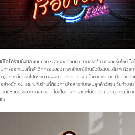
ซน์โลโก้ร้านนั่งชิล
แบบกวน ๆ สะท้อนตัวตน ความจริงใจ ของคนรุ่นใหม่ โลโ
เป็นการออกแบบที่กล้าฉีกกรอบของภาพลักษณ์ร้านนั่งชิลแบบเดิม ๆ ด้วยก
้สัญลักษณ์ที่ตรงไปตรงมา แฝงความกวน อารมณ์ขัน และความเป็นตัวของ
อย่างชัดเจน เหมาะกับร้านที่ต้องการสื่อสารกับกลุ่มลูกค้าวัยรุ่น วัยทำงาน
ือคนที่ชอบบรรยากาศสบาย ๆ ไม่เป็นทางการ และไม่ยึดติดกับกฎเกณฑ์มา
นไป