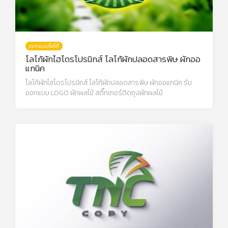
ออกแบบโลโก้
โลโก้ผักไฮโดรโปรนิกส์ โลโก้ผักปลอดสารพิษ ผักออ
แกนิค
โลโก้ผักไฮโดรโปรนิกส์ โลโก้ผักปลอดสารพิษ ผักออแกนิค รับ
ออกแบบ LOGO ผักผลไม้ สติ๊กเกอร์ติดถุงผักผลไม้