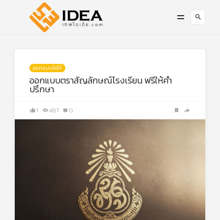
ออกแบบโลโก้
ออกแบบตราสัญลักษณ์โรงเรียน ฟรีให้คำ
ปรึกษา
1
487
0