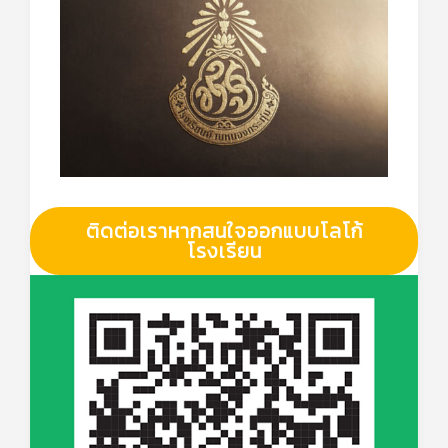
ติดต่อเราหากสนใจออกแบบโลโก้
โรงเรียน