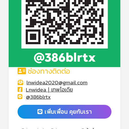
ช่องทางติดต่อ
:
lnwidea2020@gmail.com
:
Lnwidea ∣ เทพไอเดีย
:
@386blrtx
เพิ่มเพื่อน คุยกับเรา