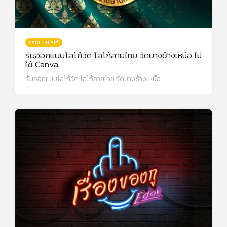
ออกแบบโลโก้
รับออกแบบโลโก้วัด โลโก้ลายไทย วัดบางช้างเหนือ ไม่
ใช้ Canva
รับออกแบบโลโก้วัด โลโก้ลายไทย วัดบางช้างเหนือ…