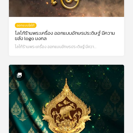
ออกแบบโลโก้
โลโก้ร้านพระเครื่อง ออกแบบอักษรประดิษฐ์ มีความ
ขลัง logo มงคล
โลโก้ร้านพระเครื่อง ออกแบบอักษรประดิษฐ์ มีควา…