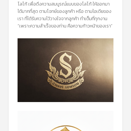
โลโก้ เพื่อดึงความสมบูรณ์แบบของโลโก้ ให้ออกมา
ได้มากที่สุด ตามโจทย์ของลูกค้า หรือ ตามไอเดียของ
เรา ที่ได้รับความไว้วางใจจากลูกค้า ทำเต็มที่ทุกงาน
“เพราะความสำเร็จของท่าน คือความก้าวหน้าของเรา”