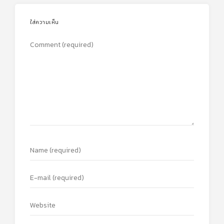
ใส่ความเห็น