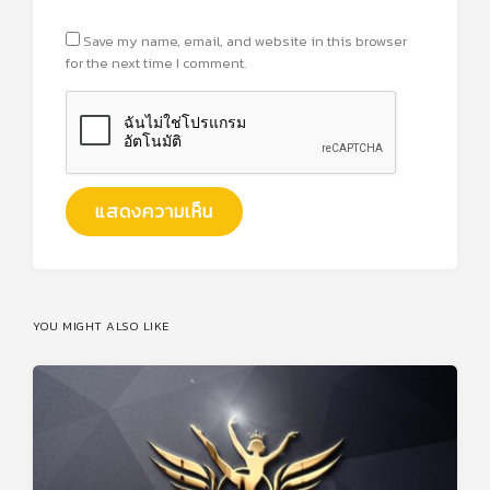
Save my name, email, and website in this browser
for the next time I comment.
YOU MIGHT ALSO LIKE