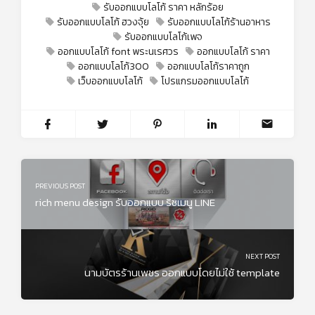
รับออกแบบโลโก้ ราคา หลักร้อย
รับออกแบบโลโก้ ฮวงจุ้ย
รับออกแบบโลโก้ร้านอาหาร
รับออกแบบโลโก้เพจ
ออกแบบโลโก้ font พระนเรศวร
ออกแบบโลโก้ ราคา
ออกแบบโลโก้300
ออกแบบโลโก้ราคาถูก
เว็บออกแบบโลโก้
โปรแกรมออกแบบโลโก้
PREVIOUS POST
rich menu design รับออกแบบ ริชเมนู LINE
NEXT POST
นามบัตรร้านเพชร ออกแบบโดยไม่ใช้ template