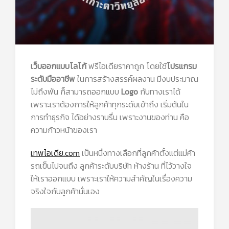
เว็บออกแบบโลโก้
ฟรีไอเดียราคาถูก โดยใช้
โปรแกรม
ระดับมืออาชีพ
ในการสร้างสรรค์ผลงาน มีงบประมาณ
ไม่ถึงพัน ก็สามารถออกแบบ
Logo
กับทางเราได้
เพราะเราต้องการให้ลูกค้าทุกระดับเข้าถึง เริ่มต้นใน
การทำธุรกิจ ได้อย่างราบรื่น เพราะงานของท่าน คือ
ความก้าวหน้าของเรา
เทพไอเดีย.com
เป็นหนึ่งทางเลือกที่ลูกค้าตั้งแต่แม่ค้า
รถเข็นไปจนถึง ลูกค้าระดับบริษัท ห้างร้าน ที่ไว้วางใจ
ให้เราออกแบบ เพราะเราให้ความสำคัญในเรื่องความ
จริงใจกับลูกค้านั่นเอง