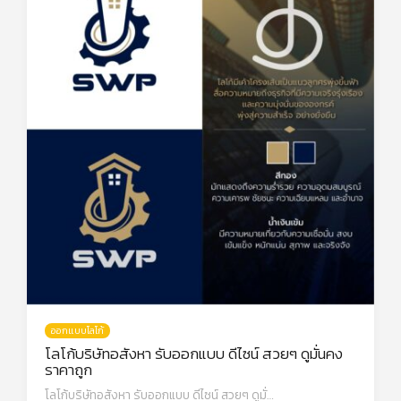
ออกแบบโลโก้
โลโก้บริษัทอสังหา รับออกแบบ ดีไซน์ สวยๆ ดูมั่นคง
ราคาถูก
โลโก้บริษัทอสังหา รับออกแบบ ดีไซน์ สวยๆ ดูมั่…