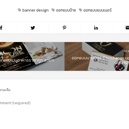
banner design
ออกแบบป้าย
ออกแบบแบนเนอร์
NEX
OUS POST
ออกแบบนามบัตร ร้าน Change up
อกแบบเมนูอาหารราคาถูก สวยๆ
นวดหน้า
วามเห็น