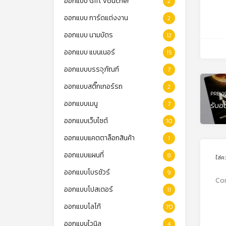
ออกแบบ Gift Voucher
2
ออกแบบ การ์ดแต่งงาน
2
ออกแบบ นามบัตร
12
ออกแบบ แบนเนอร์
15
ออกแบบบรรจุภัณฑ์
7
ออกแบบสติ๊กเกอร์รถ
2
PREVI
ออกแบบเมนู
รับอ
7
ออกแบบเว็บไซต์
10
ออกแบบแคตตาล็อกสินค้า
1
ออกแบบแผนที่
8
ใส่ค
ออกแบบโบรชัวร์
9
ออกแบบโปสเตอร์
11
ออกแบบโลโก้
70
ออกแบบไวนิล
4