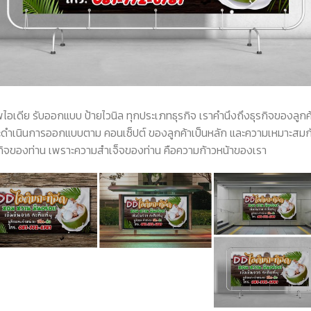
ไอเดีย รับออกแบบ ป้ายไวนิล ทุกประเภทธุรกิจ เราคำนึงถึงธุรกิจของลูกค
ะดำเนินการออกแบบตาม คอนเซ็ปต์ ของลูกค้าเป็นหลัก และความเหมาะสมก
กิจของท่าน เพราะความสำเจ็จของท่าน คือความก้าวหน้าของเรา