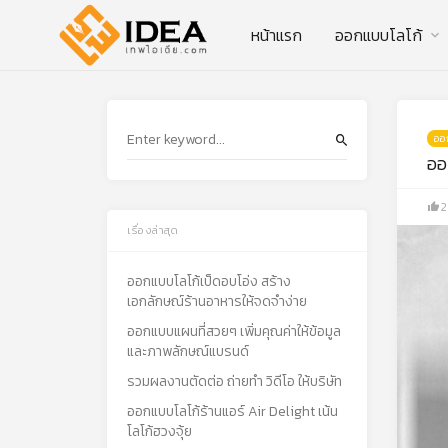
หน้าแรก
ออกแบบโลโก้
ออ
ออ
2
เรื่องล่าสุด
ออกแบบโลโก้เป็ดอบโอ่ง สร้าง
เอกลักษณ์ร้านอาหารให้จดจำง่าย
ออกแบบแผนที่สวยๆ เพิ่มคุณค่าให้ข้อมูล
และภาพลักษณ์แบรนด์
รวมผลงานตัดต่อ ถ่ายทำ วิดีโอ ให้บริษัท
ออกแบบโลโก้ร้านแอร์ Air Delight เน้น
โลโก้ฮวงจุ้ย