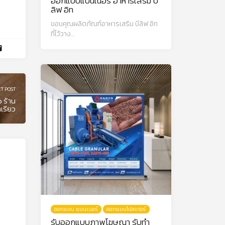
ออกแบบแบนเนอร์ อาหารเสริม บี
ลิฟ อิท
ขอบคุณผลิตภัณฑ์อาหารเสริม บีลิฟ อิท
ที่ไว้วาง…
T POST
 ร้าน
เรียว
ออกแบบ แบนเนอร์
ออกแบบโปสเตอร์
รับออกแบบภาพโฆษณา รับทำ