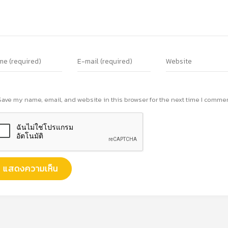
Save my name, email, and website in this browser for the next time I commen