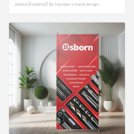
ออกแบบป้ายสแตนดี้ ปุ๋ย Standee x stand design…