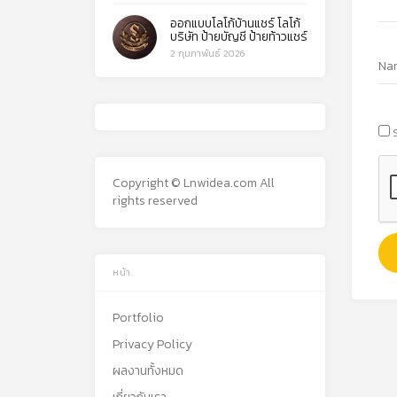
ออกแบบโลโก้บ้านแชร์ โลโก้
บริษัท ป้ายบัญชี ป้ายท้าวแชร์
2 กุมภาพันธ์ 2026
Copyright © Lnwidea.com All
rights reserved
หน้า
Portfolio
Privacy Policy
ผลงานทั้งหมด