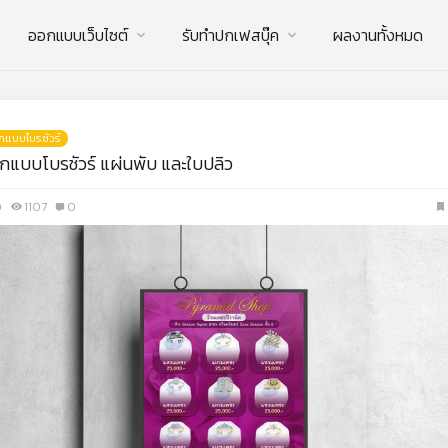
ออกแบบเว็บไซต์
รับทําปกเฟสบุ๊ค
ผลงานทั้งหมด
กแบบโบรชัวร์
กแบบโบรชัวร์ แผ่นพับ และใบปลิว
0
1107
0