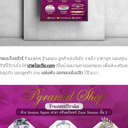
กแบบโบรชัวร์
ร้านเพชร ร้านทอง ลูกค้าประทับใจ งานไว ราคาถูก ขอบคุณ
ค้าที่ไว้วางใจ ให้
เทพไอเดีย.com
ดีไซน์ ผลงานการออกแบบ เพื่อส่งเสริม
ับธุรกิจ ของลูกค้า งาน
แผ่นพับ
ออกแบบใบปลิว
ไว้ใจเรา…