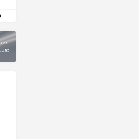
T POST
บปลิว