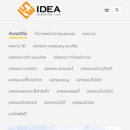
ตัดต่อวิดีโอ
ทำภาพหน้าปก facebook
บทความ
ผลงาน 3D
ออกแบบ company profile
ออกแบบ Gift Voucher
ออกแบบ การ์ดแต่งงาน
ออกแบบ นามบัตร
ออกแบบ แบนเนอร์
ออกแบบบรรจุภัณฑ์
ออกแบบสติ๊กเกอร์รถ
ออกแบบเมนู
ออกแบบเว็บไซต์
ออกแบบแคตตาล็อกสินค้า
ออกแบบแผนที่
ออกแบบโบรชัวร์
ออกแบบโปสเตอร์
ออกแบบโลโก้
ออกแบบไวนิล
แจกไฟล์ฟรี