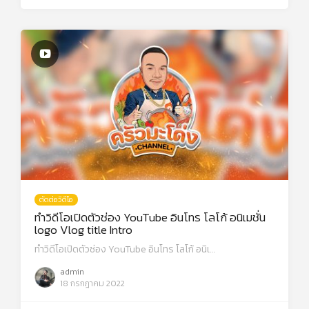
ตัดต่อวิดีโอ
ทำวิดีโอเปิดตัวช่อง YouTube อินโทร โลโก้ อนิเมชั่น
logo Vlog title Intro
ทำวิดีโอเปิดตัวช่อง YouTube อินโทร โลโก้ อนิเ…
admin
18 กรกฎาคม 2022