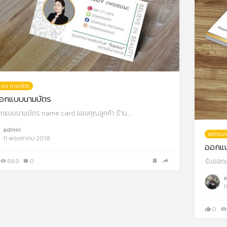
บบ นามบัตร
ออกแบบนามบัตร
อกแบบนามบัตร name card ขอบคุณลูกค้า ร้าน …
admin
ออกแบบ
11 พฤษภาคม 2018
ออกแบ
รับออก
869
0
a
1
0