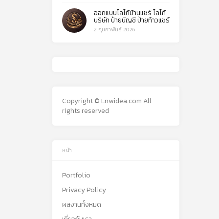
ออกแบบโลโก้บ้านแชร์ โลโก้
บริษัท ป้ายบัญชี ป้ายท้าวแชร์
2 กุมภาพันธ์ 2026
Copyright © Lnwidea.com All
rights reserved
หน้า
Portfolio
Privacy Policy
ผลงานทั้งหมด