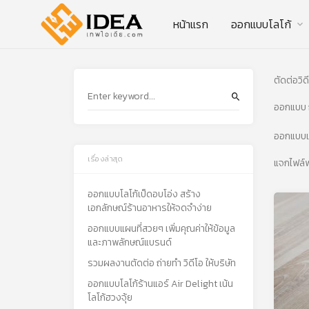
หน้าแรก
ออกแบบโลโก้
ตัดต่อวิด
ออกแบบ 
ออกแบบเว
เรื่องล่าสุด
แจกไฟล์ฟ
ออกแบบโลโก้เป็ดอบโอ่ง สร้าง
เอกลักษณ์ร้านอาหารให้จดจำง่าย
ออกแบบแผนที่สวยๆ เพิ่มคุณค่าให้ข้อมูล
และภาพลักษณ์แบรนด์
รวมผลงานตัดต่อ ถ่ายทำ วิดีโอ ให้บริษัท
ออกแบบโลโก้ร้านแอร์ Air Delight เน้น
โลโก้ฮวงจุ้ย