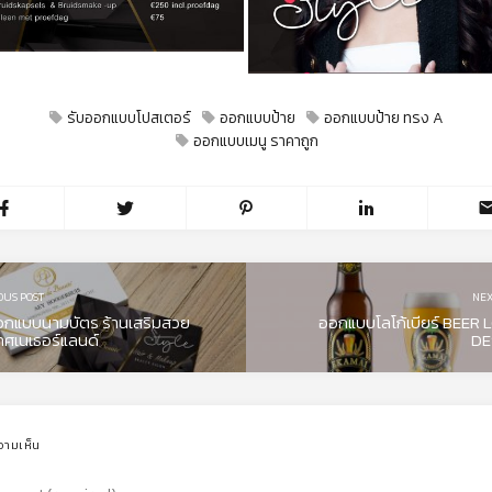
รับออกแบบโปสเตอร์
ออกแบบป้าย
ออกแบบป้าย ทรง A
ออกแบบเมนู ราคาถูก
OUS POST
NEX
อกแบบนามบัตร ร้านเสริมสวย
ออกแบบโลโก้เบียร์ BEER
ทศเนเธอร์แลนด์
DE
วามเห็น