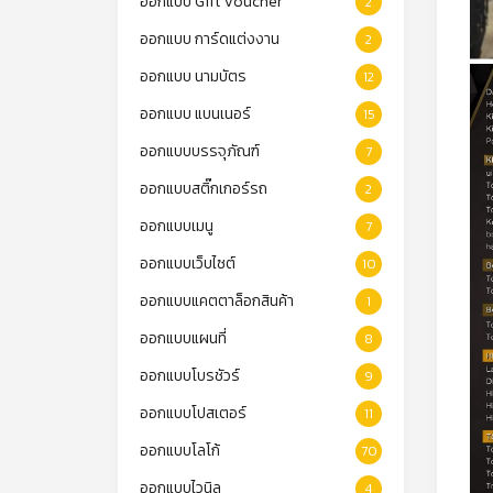
ออกแบบ Gift Voucher
2
ออกแบบ การ์ดแต่งงาน
2
ออกแบบ นามบัตร
12
ออกแบบ แบนเนอร์
15
ออกแบบบรรจุภัณฑ์
7
ออกแบบสติ๊กเกอร์รถ
2
ออกแบบเมนู
7
ออกแบบเว็บไซต์
10
ออกแบบแคตตาล็อกสินค้า
1
ออกแบบแผนที่
8
ออกแบบโบรชัวร์
9
ออกแบบโปสเตอร์
11
ออกแบบโลโก้
70
ออกแบบไวนิล
4