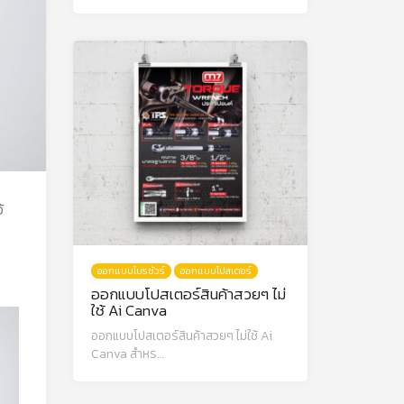
้
ออกแบบโบรชัวร์
ออกแบบโปสเตอร์
ออกแบบโปสเตอร์สินค้าสวยๆ ไม่
ใช้ Ai Canva
ออกแบบโปสเตอร์สินค้าสวยๆ ไม่ใช้ Ai
Canva สำหร…