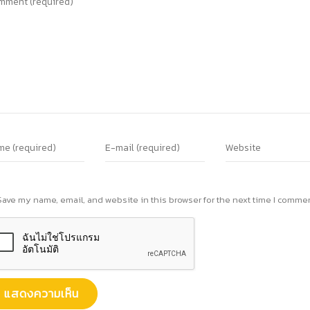
Save my name, email, and website in this browser for the next time I commen