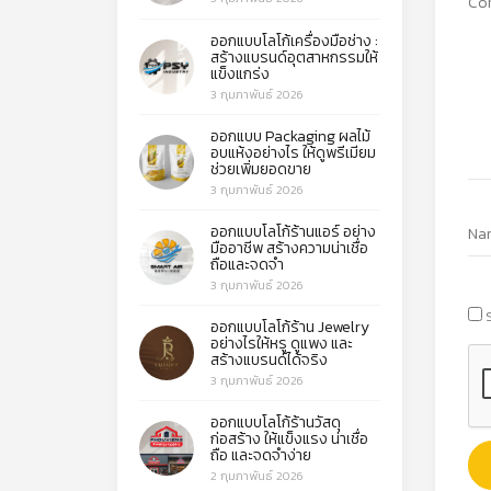
ออกแบบโลโก้เครื่องมือช่าง :
สร้างแบรนด์อุตสาหกรรมให้
แข็งแกร่ง
3 กุมภาพันธ์ 2026
ออกแบบ Packaging ผลไม้
อบแห้งอย่างไร ให้ดูพรีเมียม
ช่วยเพิ่มยอดขาย
3 กุมภาพันธ์ 2026
ออกแบบโลโก้ร้านแอร์ อย่าง
มืออาชีพ สร้างความน่าเชื่อ
ถือและจดจำ
3 กุมภาพันธ์ 2026
ออกแบบโลโก้ร้าน Jewelry
อย่างไรให้หรู ดูแพง และ
สร้างแบรนด์ได้จริง
3 กุมภาพันธ์ 2026
ออกแบบโลโก้ร้านวัสดุ
ก่อสร้าง ให้แข็งแรง น่าเชื่อ
ถือ และจดจำง่าย
2 กุมภาพันธ์ 2026