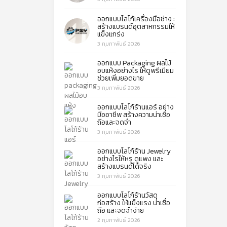
ออกแบบโลโก้เครื่องมือช่าง :
สร้างแบรนด์อุตสาหกรรมให้
แข็งแกร่ง
3 กุมภาพันธ์ 2026
ออกแบบ Packaging ผลไม้
อบแห้งอย่างไร ให้ดูพรีเมียม
ช่วยเพิ่มยอดขาย
3 กุมภาพันธ์ 2026
ออกแบบโลโก้ร้านแอร์ อย่าง
มืออาชีพ สร้างความน่าเชื่อ
ถือและจดจำ
3 กุมภาพันธ์ 2026
ออกแบบโลโก้ร้าน Jewelry
อย่างไรให้หรู ดูแพง และ
สร้างแบรนด์ได้จริง
3 กุมภาพันธ์ 2026
ออกแบบโลโก้ร้านวัสดุ
ก่อสร้าง ให้แข็งแรง น่าเชื่อ
ถือ และจดจำง่าย
2 กุมภาพันธ์ 2026