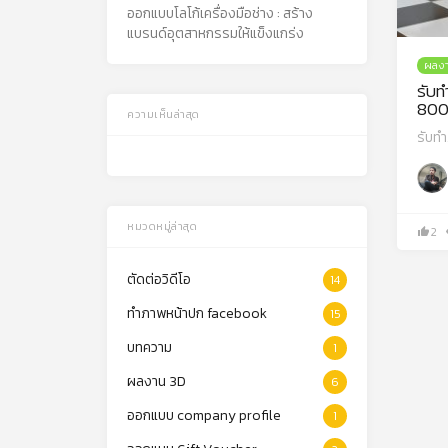
ออกแบบโลโก้เครื่องมือช่าง : สร้าง
แบรนด์อุตสาหกรรมให้แข็งแกร่ง
ผลง
รับท
800
ความเห็นล่าสุด
รับทำ
หมวดหมู่ล่าสุด
2
ตัดต่อวิดีโอ
14
ทำภาพหน้าปก facebook
15
บทความ
1
ผลงาน 3D
6
ออกแบบ company profile
1