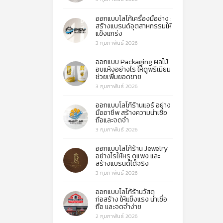
ออกแบบโลโก้เครื่องมือช่าง :
สร้างแบรนด์อุตสาหกรรมให้
แข็งแกร่ง
3 กุมภาพันธ์ 2026
ออกแบบ Packaging ผลไม้
อบแห้งอย่างไร ให้ดูพรีเมียม
ช่วยเพิ่มยอดขาย
3 กุมภาพันธ์ 2026
ออกแบบโลโก้ร้านแอร์ อย่าง
มืออาชีพ สร้างความน่าเชื่อ
ถือและจดจำ
3 กุมภาพันธ์ 2026
ออกแบบโลโก้ร้าน Jewelry
อย่างไรให้หรู ดูแพง และ
สร้างแบรนด์ได้จริง
3 กุมภาพันธ์ 2026
ออกแบบโลโก้ร้านวัสดุ
ก่อสร้าง ให้แข็งแรง น่าเชื่อ
ถือ และจดจำง่าย
2 กุมภาพันธ์ 2026