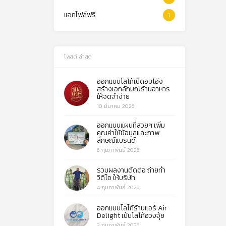
แจกไฟล์ฟรี
1
โพสต์ ล่าสุด
ออกแบบโลโก้เป็ดอบโอ่ง
สร้างเอกลักษณ์ร้านอาหาร
ให้จดจำง่าย
10 มีนาคม 2026
ออกแบบแผนที่สวยๆ เพิ่ม
คุณค่าให้ข้อมูลและภาพ
ลักษณ์แบรนด์
6 กุมภาพันธ์ 2026
รวมผลงานตัดต่อ ถ่ายทำ
วิดีโอ ให้บริษัท
4 กุมภาพันธ์ 2026
ออกแบบโลโก้ร้านแอร์ Air
Delight เน้นโลโก้ฮวงจุ้ย
3 กุมภาพันธ์ 2026