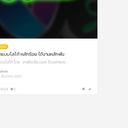
โลโก้
แบบโลโก้ หลักร้อย ได้งานหลักพัน
บบโลโก้ โดย : เทพไอเดีย.com รับออกแบบ …
dmin
1 ธันวาคม 2021
1604
0