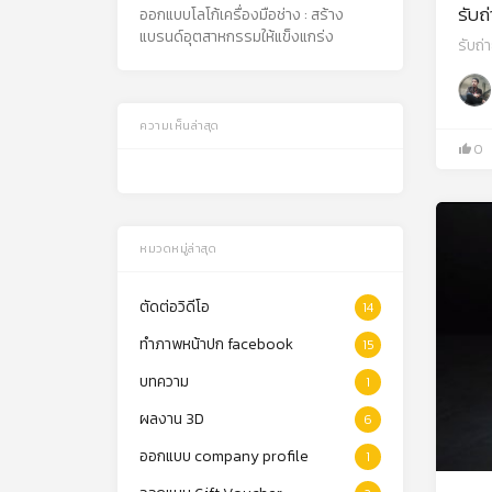
รับถ
ออกแบบโลโก้เครื่องมือช่าง : สร้าง
แบรนด์อุตสาหกรรมให้แข็งแกร่ง
รับถ่
ความเห็นล่าสุด
0
หมวดหมู่ล่าสุด
ตัดต่อวิดีโอ
14
ทำภาพหน้าปก facebook
15
บทความ
1
ผลงาน 3D
6
ออกแบบ company profile
1