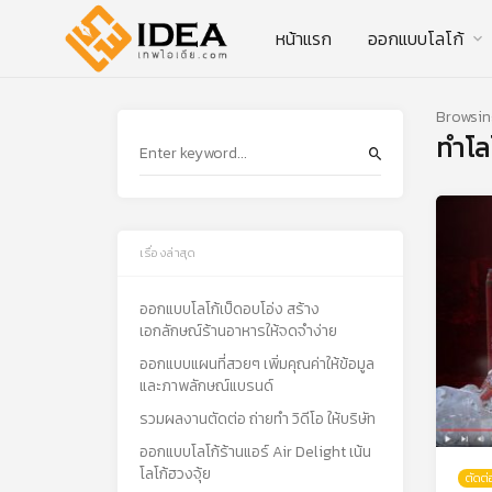
หน้าแรก
ออกแบบโลโก้
Browsin
ทำโลโ
เรื่องล่าสุด
ออกแบบโลโก้เป็ดอบโอ่ง สร้าง
เอกลักษณ์ร้านอาหารให้จดจำง่าย
ออกแบบแผนที่สวยๆ เพิ่มคุณค่าให้ข้อมูล
และภาพลักษณ์แบรนด์
รวมผลงานตัดต่อ ถ่ายทำ วิดีโอ ให้บริษัท
ออกแบบโลโก้ร้านแอร์ Air Delight เน้น
โลโก้ฮวงจุ้ย
ตัดต่