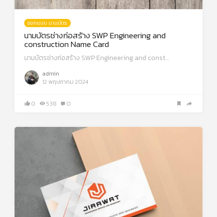
ออกแบบ นามบัตร
นามบัตรช่างก่อสร้าง SWP Engineering and
construction Name Card
นามบัตรช่างก่อสร้าง SWP Engineering and const…
admin
12 พฤษภาคม 2024
0
538
0