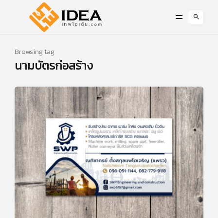
Browsing tag
นามบัตรก่อสร้าง