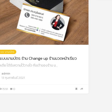
บบ นามบัตร
บบนามบัตร ร้าน Change up ร้านนวดหน้าเรียว
เดีย ได้รับความไว้วางใจ กับเจ้าของร้าน น…
admin
13 กุมภาพันธ์ 2021
1591
0