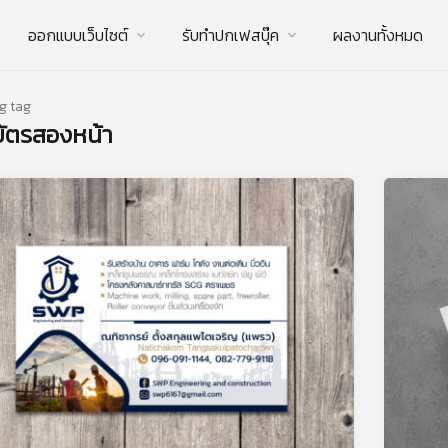
ออกแบบเว็บไซต์
รับทําปกเฟสบุ๊ค
ผลงานทั้งหมด
g tag
ัตรสองหน้า