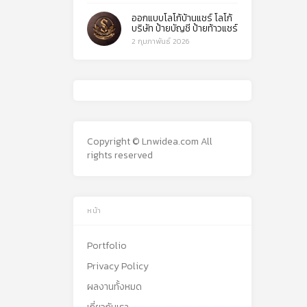
ออกแบบโลโก้บ้านแชร์ โลโก้
บริษัท ป้ายบัญชี ป้ายท้าวแชร์
2 กุมภาพันธ์ 2026
Copyright © Lnwidea.com All
rights reserved
หน้า
Portfolio
Privacy Policy
ผลงานทั้งหมด