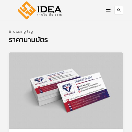
Browsing tag
ราคานามบัตร