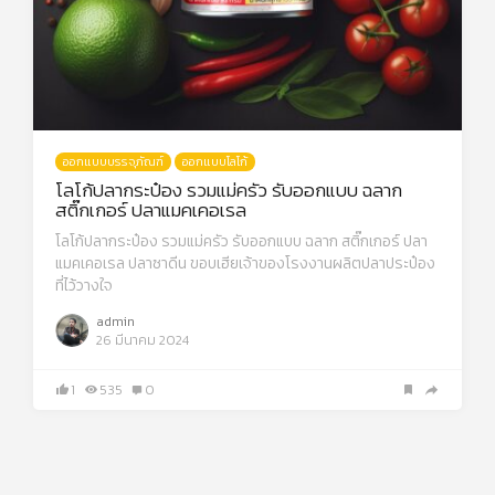
ออกแบบบรรจุภัณฑ์
ออกแบบโลโก้
โลโก้ปลากระป๋อง รวมแม่ครัว รับออกแบบ ฉลาก
สติ๊กเกอร์ ปลาแมคเคอเรล
โลโก้ปลากระป๋อง รวมแม่ครัว รับออกแบบ ฉลาก สติ๊กเกอร์ ปลา
แมคเคอเรล ปลาซาดีน ขอบเฮียเจ้าของโรงงานผลิตปลาประป๋อง
ที่ไว้วางใจ
admin
26 มีนาคม 2024
1
535
0