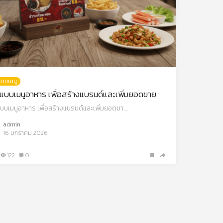
บบเมนู
บบเมนูอาหาร เพื่อสร้างแบรนด์และเพิ่มยอดขาย
บบเมนูอาหาร เพื่อสร้างแบรนด์และเพิ่มยอดขา…
admin
16 มกราคม 2026
122
0