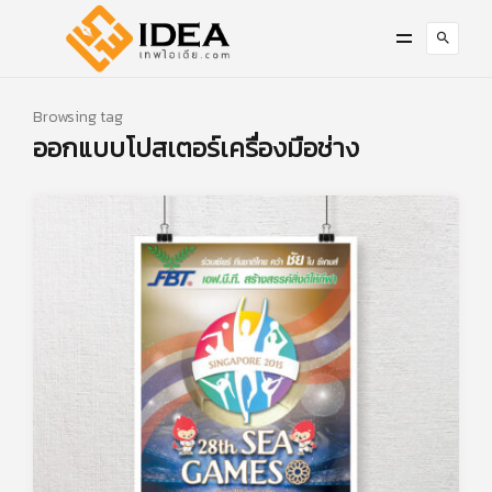
Browsing tag
ออกแบบโปสเตอร์เครื่องมือช่าง