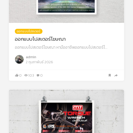
ออกแบบโปสเตอร์
ออกแบบโปสเตอร์โฆษณา
ออกแบบโปสเตอร์โฆษณา หามืออาชีพออกแบบโปสเตอร์โ…
admin
2 กุมภาพันธ์ 2026
0
103
0