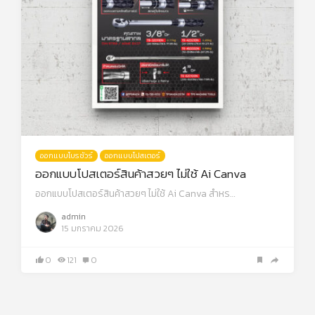
ออกแบบโบรชัวร์
ออกแบบโปสเตอร์
ออกแบบโปสเตอร์สินค้าสวยๆ ไม่ใช้ Ai Canva
ออกแบบโปสเตอร์สินค้าสวยๆ ไม่ใช้ Ai Canva สำหร…
admin
15 มกราคม 2026
0
121
0