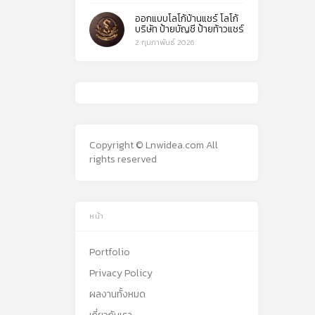
ออกแบบโลโก้บ้านแชร์ โลโก้
บริษัท ป้ายบัญชี ป้ายท้าวแชร์
2 กุมภาพันธ์ 2026
Copyright © Lnwidea.com All
rights reserved
หน้า
Portfolio
Privacy Policy
ผลงานทั้งหมด