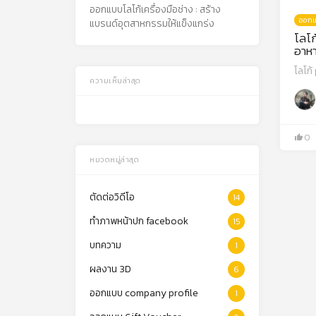
ออกแบบโลโก้เครื่องมือช่าง : สร้าง
ออกแ
แบรนด์อุตสาหกรรมให้แข็งแกร่ง
โลโก
อาหา
โลโก้
ความเห็นล่าสุด
0
หมวดหมู่ล่าสุด
ตัดต่อวิดีโอ
14
ทำภาพหน้าปก facebook
15
บทความ
1
ผลงาน 3D
6
ออกแบบ company profile
1