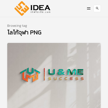
Browsing tag
โลโก้จุฬา PNG