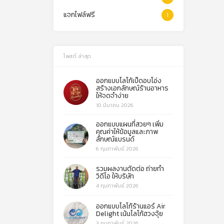
แจกไฟล์ฟรี
1
โพสต์ ล่าสุด
ออกแบบโลโก้เป็ดอบโอ่ง
สร้างเอกลักษณ์ร้านอาหาร
ให้จดจำง่าย
10 มีนาคม 2026
ออกแบบแผนที่สวยๆ เพิ่ม
คุณค่าให้ข้อมูลและภาพ
ลักษณ์แบรนด์
6 กุมภาพันธ์ 2026
รวมผลงานตัดต่อ ถ่ายทำ
วิดีโอ ให้บริษัท
4 กุมภาพันธ์ 2026
ออกแบบโลโก้ร้านแอร์ Air
Delight เน้นโลโก้ฮวงจุ้ย
3 กุมภาพันธ์ 2026