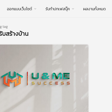
ออกแบบเว็บไซต์
รับทําปกเฟสบุ๊ค
ผลงานทั้งหมด
g tag
รับสร้างบ้าน