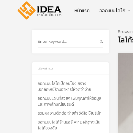
หน้าแรก
ออกแบบโลโก้
Browsin
โลโก้
เรื่องล่าสุด
ออกแบบโลโก้เป็ดอบโอ่ง สร้าง
เอกลักษณ์ร้านอาหารให้จดจำง่าย
ออกแบบแผนที่สวยๆ เพิ่มคุณค่าให้ข้อมูล
และภาพลักษณ์แบรนด์
รวมผลงานตัดต่อ ถ่ายทำ วิดีโอ ให้บริษัท
ออกแบบโลโก้ร้านแอร์ Air Delight เน้น
โลโก้ฮวงจุ้ย