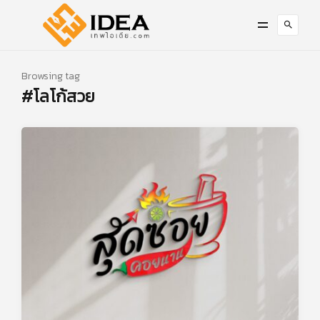
Browsing tag
#โลโก้สวย