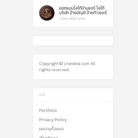
ออกแบบโลโก้บ้านแชร์ โลโก้
บริษัท ป้ายบัญชี ป้ายท้าวแชร์
2 กุมภาพันธ์ 2026
Copyright © Lnwidea.com All
rights reserved
หน้า
Portfolio
Privacy Policy
ผลงานทั้งหมด