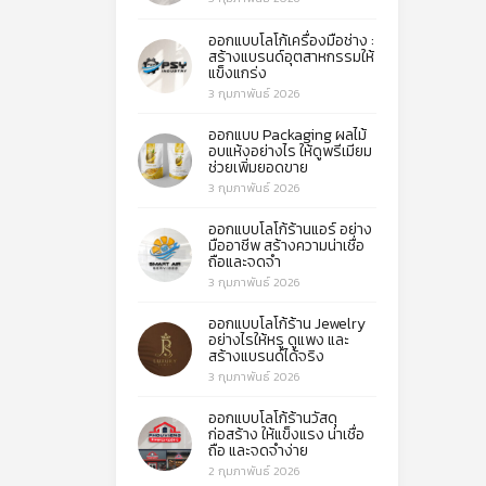
ออกแบบโลโก้เครื่องมือช่าง :
สร้างแบรนด์อุตสาหกรรมให้
แข็งแกร่ง
3 กุมภาพันธ์ 2026
ออกแบบ Packaging ผลไม้
อบแห้งอย่างไร ให้ดูพรีเมียม
ช่วยเพิ่มยอดขาย
3 กุมภาพันธ์ 2026
ออกแบบโลโก้ร้านแอร์ อย่าง
มืออาชีพ สร้างความน่าเชื่อ
ถือและจดจำ
3 กุมภาพันธ์ 2026
ออกแบบโลโก้ร้าน Jewelry
อย่างไรให้หรู ดูแพง และ
สร้างแบรนด์ได้จริง
3 กุมภาพันธ์ 2026
ออกแบบโลโก้ร้านวัสดุ
ก่อสร้าง ให้แข็งแรง น่าเชื่อ
ถือ และจดจำง่าย
2 กุมภาพันธ์ 2026