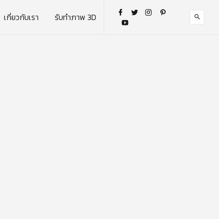
เกี่ยวกับเรา
รับทำภาพ 3D