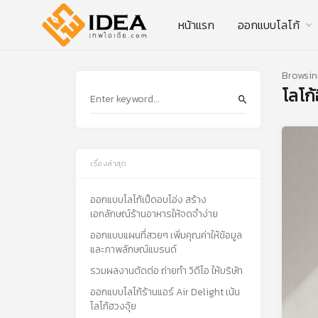
หน้าแรก
ออกแบบโลโก้
Browsin
โลโก้
เรื่องล่าสุด
ออกแบบโลโก้เป็ดอบโอ่ง สร้าง
เอกลักษณ์ร้านอาหารให้จดจำง่าย
ออกแบบแผนที่สวยๆ เพิ่มคุณค่าให้ข้อมูล
และภาพลักษณ์แบรนด์
รวมผลงานตัดต่อ ถ่ายทำ วิดีโอ ให้บริษัท
ออกแบบโลโก้ร้านแอร์ Air Delight เน้น
โลโก้ฮวงจุ้ย