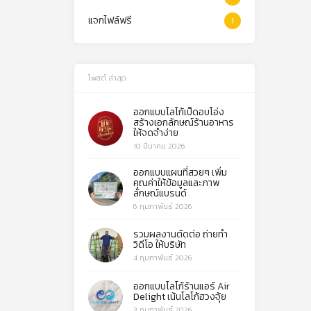
แจกไฟล์ฟรี
1
โพสต์ ล่าสุด
ออกแบบโลโก้เป็ดอบโอ่ง
สร้างเอกลักษณ์ร้านอาหาร
ให้จดจำง่าย
10 มีนาคม 2026
ออกแบบแผนที่สวยๆ เพิ่ม
คุณค่าให้ข้อมูลและภาพ
ลักษณ์แบรนด์
6 กุมภาพันธ์ 2026
รวมผลงานตัดต่อ ถ่ายทำ
วิดีโอ ให้บริษัท
4 กุมภาพันธ์ 2026
ออกแบบโลโก้ร้านแอร์ Air
Delight เน้นโลโก้ฮวงจุ้ย
3 กุมภาพันธ์ 2026