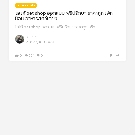
ออกแบบโลโก้
โลโก้ pet shop ออกแบบ ฟรีปรึกษา ราคาถูก เพ็ท
ช็อป อาหารส้ตว์เลี้ยง
โลโก้ pet shop ออกแบบ ฟรีปรึกษา ราคาถูก เพ็ท …
admin
21 กรกฎาคม 2023
0
734
0