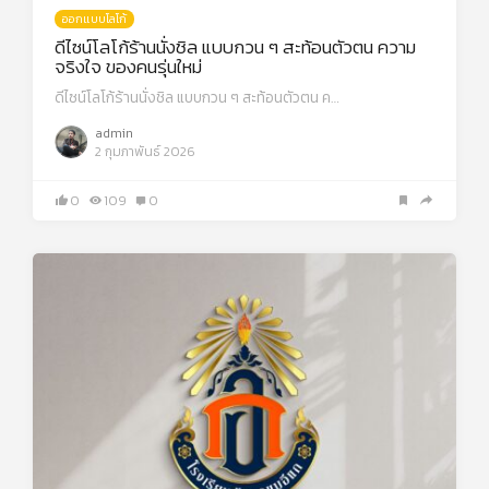
ออกแบบโลโก้
ดีไซน์โลโก้ร้านนั่งชิล แบบกวน ๆ สะท้อนตัวตน ความ
จริงใจ ของคนรุ่นใหม่
ดีไซน์โลโก้ร้านนั่งชิล แบบกวน ๆ สะท้อนตัวตน ค…
admin
2 กุมภาพันธ์ 2026
0
109
0