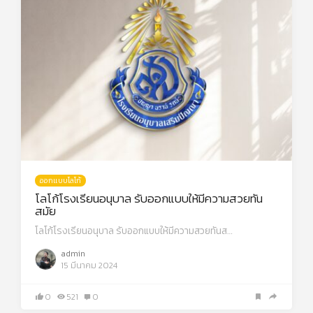
ออกแบบโลโก้
โลโก้โรงเรียนอนุบาล รับออกแบบให้มีความสวยทัน
สมัย
โลโก้โรงเรียนอนุบาล รับออกแบบให้มีความสวยทันส…
admin
15 มีนาคม 2024
0
521
0