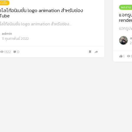
อวิดีโอ
ผลงาน
ำโลโก้อนิเมชั่น logo animation สำหรับช่อง
แจกรู
Tube
rende
โลโก้อนิเมชั่น logo animation สำหรับช่อง…
แจกรูปฟ
admin
a
11 กุมภาพันธ์ 2022
2
1322
0
1