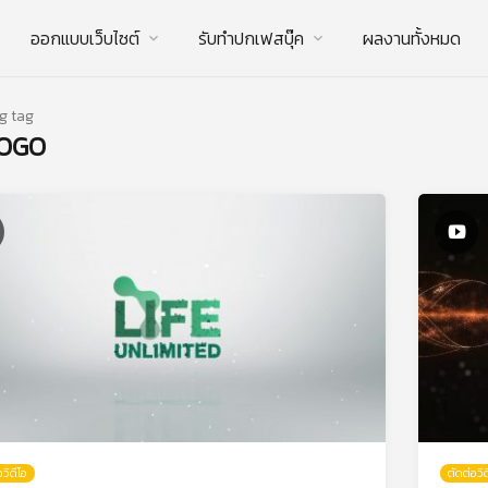
ออกแบบเว็บไซต์
รับทําปกเฟสบุ๊ค
ผลงานทั้งหมด
g tag
LOGO
อวิดีโอ
ตัดต่อวิด