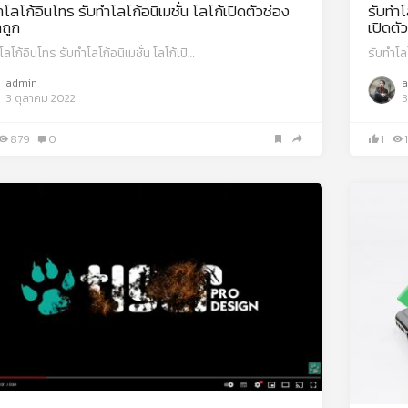
ำโลโก้อินโทร รับทำโลโก้อนิเมชั่น โลโก้เปิดตัวช่อง
รับทำโ
ถูก
เปิดตั
โลโก้อินโทร รับทำโลโก้อนิเมชั่น โลโก้เปิ…
รับทำโล
admin
a
3 ตุลาคม 2022
3
879
0
1