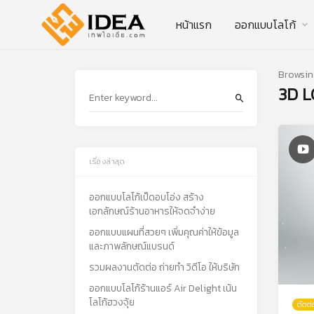
หน้าแรก
ออกแบบโลโก้
Browsin
3D 
เรื่องล่าสุด
ออกแบบโลโก้เป็ดอบโอ่ง สร้าง
เอกลักษณ์ร้านอาหารให้จดจำง่าย
ออกแบบแผนที่สวยๆ เพิ่มคุณค่าให้ข้อมูล
และภาพลักษณ์แบรนด์
รวมผลงานตัดต่อ ถ่ายทำ วิดีโอ ให้บริษัท
ออกแบบโลโก้ร้านแอร์ Air Delight เน้น
โลโก้ฮวงจุ้ย
ตัดต่