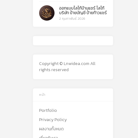
ออกแบบโลโก้บ้านแชร์ โลโก้
บริษัท ป้ายบัญชี ป้ายท้าวแชร์
2 กุมภาพันธ์ 2026
Copyright © Lnwidea.com All
rights reserved
หน้า
Portfolio
Privacy Policy
ผลงานทั้งหมด