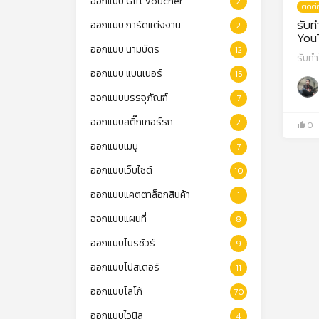
ออกแบบ Gift Voucher
2
ตัดต่
รับท
ออกแบบ การ์ดแต่งงาน
2
You
ออกแบบ นามบัตร
12
รับทำ
ออกแบบ แบนเนอร์
15
ออกแบบบรรจุภัณฑ์
7
ออกแบบสติ๊กเกอร์รถ
2
0
ออกแบบเมนู
7
ออกแบบเว็บไซต์
10
ออกแบบแคตตาล็อกสินค้า
1
ออกแบบแผนที่
8
ออกแบบโบรชัวร์
9
ออกแบบโปสเตอร์
11
ออกแบบโลโก้
70
ออกแบบไวนิล
4