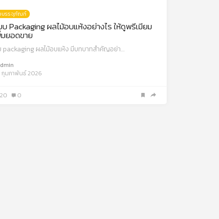
บรรจุภัณฑ์
 Packaging ผลไม้อบแห้งอย่างไร ให้ดูพรีเมียม
พิ่มยอดขาย
 packaging ผลไม้อบแห้ง มีบทบาทสำคัญอย่า…
dmin
 กุมภาพันธ์ 2026
120
0