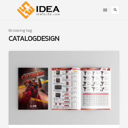
Browsing tag
CATALOGDESIGN