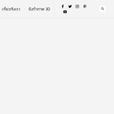
เกี่ยวกับเรา
รับทำภาพ 3D