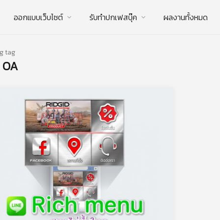
ออกแบบเว็บไซต์
รับทําปกเฟสบุ๊ค
ผลงานทั้งหมด
g tag
 OA