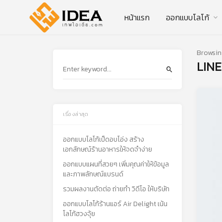
หน้าแรก
ออกแบบโลโก้
Browsin
LINE
เรื่องล่าสุด
ออกแบบโลโก้เป็ดอบโอ่ง สร้าง
เอกลักษณ์ร้านอาหารให้จดจำง่าย
ออกแบบแผนที่สวยๆ เพิ่มคุณค่าให้ข้อมูล
และภาพลักษณ์แบรนด์
รวมผลงานตัดต่อ ถ่ายทำ วิดีโอ ให้บริษัท
ออกแบบโลโก้ร้านแอร์ Air Delight เน้น
โลโก้ฮวงจุ้ย