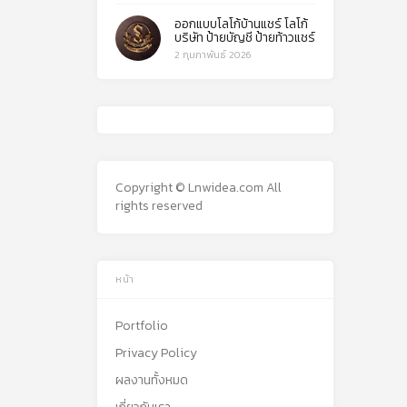
ออกแบบโลโก้บ้านแชร์ โลโก้
บริษัท ป้ายบัญชี ป้ายท้าวแชร์
2 กุมภาพันธ์ 2026
Copyright © Lnwidea.com All
rights reserved
หน้า
Portfolio
Privacy Policy
ผลงานทั้งหมด