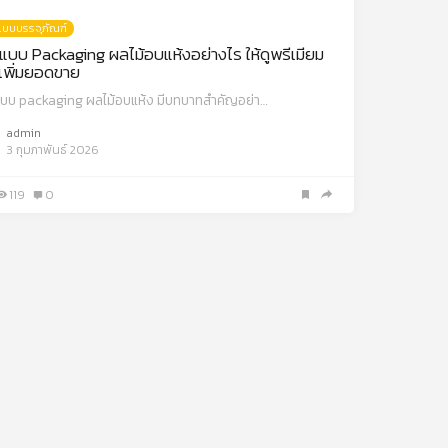
บบบรรจุภัณฑ์
บบ Packaging ผลไม้อบแห้งอย่างไร ให้ดูพรีเมียม
เพิ่มยอดขาย
บบ packaging ผลไม้อบแห้ง มีบทบาทสำคัญอย่า…
admin
3 กุมภาพันธ์ 2026
119
0