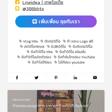
:
Lnwidea ∣ เทพไอเดีย
:
@386blrtx
เพิ่มเพื่อน คุยกับเรา
Vlog title
ตัดต่อวิดีโอ
ทำ intro Logo ฟรี
ปกวิดีโอtiktok
มิวสิควิดีโอ
รับตัดต่อวิดีโอ
รับทำวิดีโอ title
รับทำวิดีโอ อนิเมชั่น
รับทำวิดีโอเปิดตัวช่อง
รับทำอินโทรช่อง YouTube
รับทำโลโก้ช่อง
โลโก้ช่อง youtube
PREVIOUS POST
ทําออกแบบเมนูอาหาร ราคาถูก ป้ายตั้งโต๊ะ โปสเตอร์