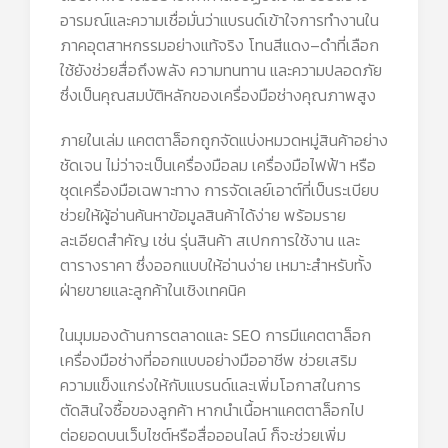
อารมณ์และความเชื่อมั่นว่าแบรนด์เข้าใจการทำงานใน
ภาคอุตสาหกรรมอย่างแท้จริง โทนสีแดง–ดำที่เลือก
ใช้ยังช่วยสื่อถึงพลัง ความทนทาน และความปลอดภัย
ซึ่งเป็นคุณสมบัติหลักของเครื่องมือช่างคุณภาพสูง
ภายในเล่ม แคตตาล็อกถูกจัดแบ่งหมวดหมู่สินค้าอย่าง
ชัดเจน ไม่ว่าจะเป็นเครื่องมือลม เครื่องมือไฟฟ้า หรือ
ชุดเครื่องมือเฉพาะทาง การจัดเลย์เอาต์ที่เป็นระเบียบ
ช่วยให้ผู้อ่านค้นหาข้อมูลสินค้าได้ง่าย พร้อมราย
ละเอียดสำคัญ เช่น รุ่นสินค้า สเปกการใช้งาน และ
ตารางราคา ซึ่งออกแบบให้อ่านง่าย เหมาะสำหรับทั้ง
ฝ่ายขายและลูกค้าในเชิงเทคนิค
ในมุมมองด้านการตลาดและ SEO การมีแคตตาล็อก
เครื่องมือช่างที่ออกแบบอย่างมืออาชีพ ช่วยเสริม
ความแข็งแกร่งให้กับแบรนด์และเพิ่มโอกาสในการ
ตัดสินใจซื้อของลูกค้า หากนำเนื้อหาแคตตาล็อกไป
ต่อยอดบนเว็บไซต์หรือสื่อออนไลน์ ก็จะช่วยเพิ่ม