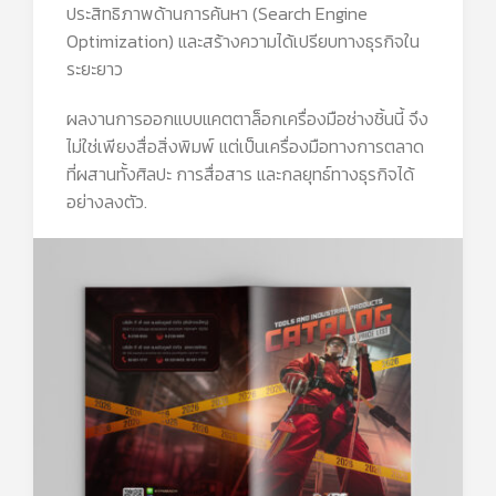
ประสิทธิภาพด้านการค้นหา (Search Engine
Optimization) และสร้างความได้เปรียบทางธุรกิจใน
ระยะยาว
ผลงานการออกแบบแคตตาล็อกเครื่องมือช่างชิ้นนี้ จึง
ไม่ใช่เพียงสื่อสิ่งพิมพ์ แต่เป็นเครื่องมือทางการตลาด
ที่ผสานทั้งศิลปะ การสื่อสาร และกลยุทธ์ทางธุรกิจได้
อย่างลงตัว.