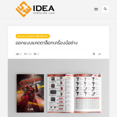
ออกแบบแคตตาล็อกสินค้า
ออกแบบแคตตาล็อกเครื่องมือช่าง
0
119
0