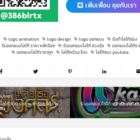
เพิ่มเพื่อน คุยกับเรา
logo animation
logo design
logo ออกแบบ
รับทำโลโก้ช่อง
รับออกแบบโลโก้ ราคา หลักร้อย
รับออกแบบโลโก้ ฮวงจุ้ย
ออกแบบโลโก้รา
ออกแบบโลโก้ราคาถูก
โลโก้ครัวมะโด่ง
โลโก้ช่อง youtube
OUS POST
NEX
ำโลโก้300 ราคาหลักร้อย ได้งาน
รับออกแบบโลโก้ หลักร้อย ได้งา
พัน
วามเห็น