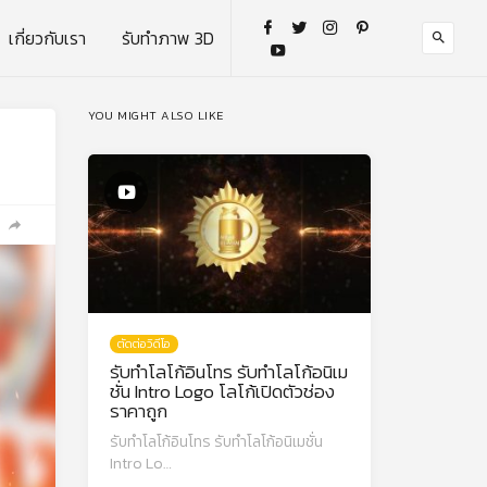
เกี่ยวกับเรา
รับทำภาพ 3D
YOU MIGHT ALSO LIKE
ตัดต่อวิดีโอ
รับทำโลโก้อินโทร รับทำโลโก้อนิเม
ชั่น Intro Logo โลโก้เปิดตัวช่อง
ราคาถูก
รับทำโลโก้อินโทร รับทำโลโก้อนิเมชั่น
Intro Lo…