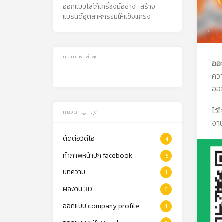
ออกแบบโลโก้เครื่องมือช่าง : สร้าง
แบรนด์อุตสาหกรรมให้แข็งแกร่ง
ความเห็นล่าสุด
ออ
ควา
ออก
ไว้
หมวดหมู่ล่าสุด
งาน
ตัดต่อวิดีโอ
14
ทำภาพหน้าปก facebook
15
บทความ
1
ผลงาน 3D
6
ออกแบบ company profile
1