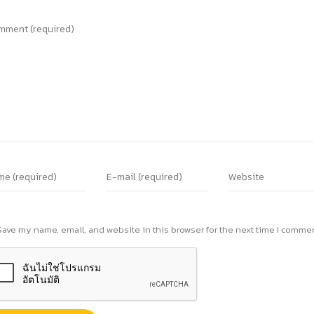
Save my name, email, and website in this browser for the next time I commen