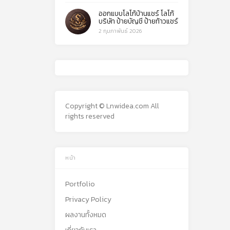
ออกแบบโลโก้บ้านแชร์ โลโก้
บริษัท ป้ายบัญชี ป้ายท้าวแชร์
2 กุมภาพันธ์ 2026
Copyright © Lnwidea.com All
rights reserved
หน้า
Portfolio
Privacy Policy
ผลงานทั้งหมด