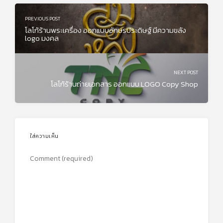
PREVIOUS POST
โลโก้ร้านพระเครื่อง ออกแบบอักษรประดิษฐ์ มีความขลัง
logo มงคล
NEXT POST
โลโก้ร้านถ่ายเอกสาร ออกแบบ LOGO Copy Shop
ใส่ความเห็น