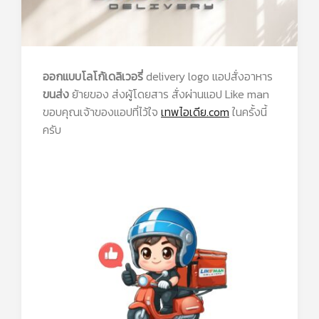
ออกแบบโลโก้เดลิเวอรี่
delivery logo แอปสั่งอาหาร
ขนส่ง
ย้ายของ ส่งผู้โดยสาร สั่งผ่านแอป Like man
ขอบคุณเจ้าของแอปที่ไว้ใจ
เทพไอเดีย.com
ในครั้งนี้
ครับ