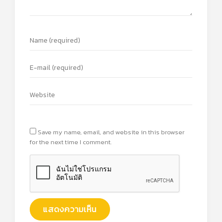
Save my name, email, and website in this browser
for the next time I comment.