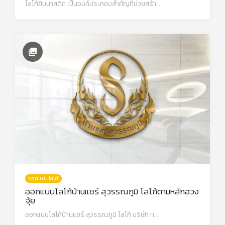
โลโก้ยิมนาสติก เป็นองค์ประกอบสำคัญที่ช่วยสร้า…
ออกแบบโลโก้
ออกแบบโลโก้บ้านแชร์ สุวรรณภูมิ โลโก้ตามหลักฮวง
จุ้ย
ออกแบบโลโก้บ้านแชร์ สุวรรณภูมิ โลโก้ บริษัท ท…