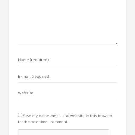
Save my name, email, and website in this browser
for the next time I comment.