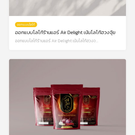
ออกแบบโลโก้
ออกแบบโลโก้ร้านแอร์ Air Delight เน้นโลโก้ฮวงจุ้ย
ออกแบบโลโก้ร้านแอร์ Air Delight เน้นโลโก้ฮวงจ…