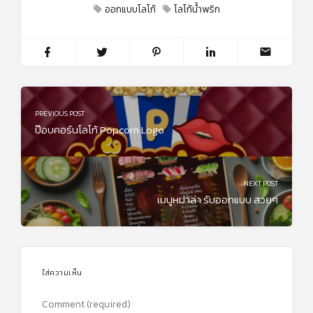
ออกแบบโลโก้
โลโก้น้ำพริก
PREVIOUS POST
ป๊อบคอร์นโลโก้ Popcorn Logo
NEXT POST
เมนูหม่าล่า รับออกแบบ สวยๆ
ใส่ความเห็น