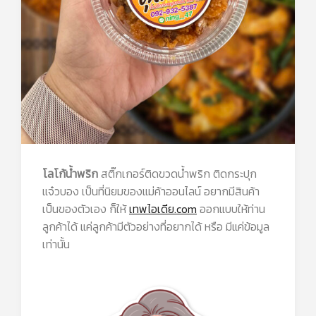
โลโก้น้ำพริก
สติ๊กเกอร์ติดขวดน้ำพริก ติดกระปุก
แจ๋วบอง เป็นที่นิยมของแม่ค้าออนไลน์ อยากมีสินค้า
เป็นของตัวเอง ก็ให้
เทพไอเดีย.com
ออกแบบให้ท่าน
ลูกค้าได้ แค่ลูกค้ามีตัวอย่างที่อยากได้ หรือ มีแค่ข้อมูล
เท่านั้น