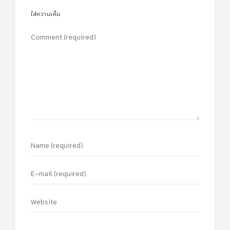
ใส่ความเห็น