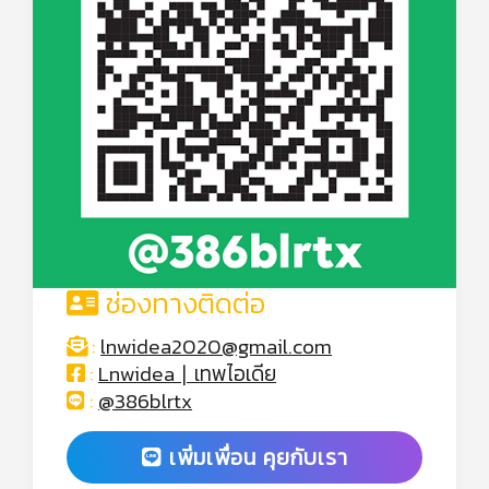
ช่องทางติดต่อ
:
lnwidea2020@gmail.com
:
Lnwidea ∣ เทพไอเดีย
:
@386blrtx
เพิ่มเพื่อน คุยกับเรา