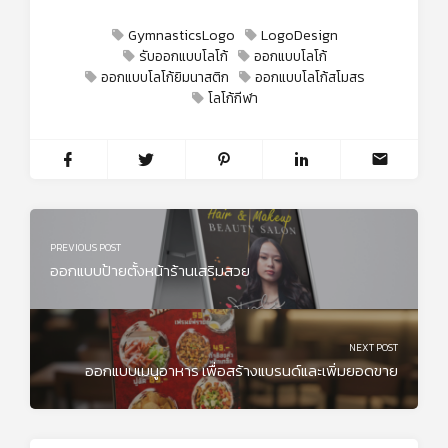
GymnasticsLogo
LogoDesign
รับออกแบบโลโก้
ออกแบบโลโก้
ออกแบบโลโก้ยิมนาสติก
ออกแบบโลโก้สโมสร
โลโก้กีฬา
PREVIOUS POST
ออกแบบป้ายตั้งหน้าร้านเสริมสวย
NEXT POST
ออกแบบเมนูอาหาร เพื่อสร้างแบรนด์และเพิ่มยอดขาย