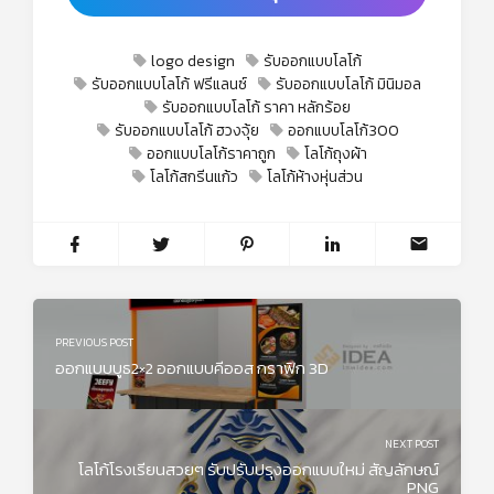
logo design
รับออกแบบโลโก้
รับออกแบบโลโก้ ฟรีแลนซ์
รับออกแบบโลโก้ มินิมอล
รับออกแบบโลโก้ ราคา หลักร้อย
รับออกแบบโลโก้ ฮวงจุ้ย
ออกแบบโลโก้300
ออกแบบโลโก้ราคาถูก
โลโก้ถุงผ้า
โลโก้สกรีนแก้ว
โลโก้ห้างหุ่นส่วน
PREVIOUS POST
ออกแบบบูธ2×2 ออกแบบคีออส กราฟิก 3D
NEXT POST
โลโก้โรงเรียนสวยๆ รับปรับปรุงออกแบบใหม่ สัญลักษณ์
PNG