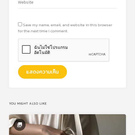
Save my name, email, and website in this browser
for the next time I comment.
YOU MIGHT ALSO LIKE