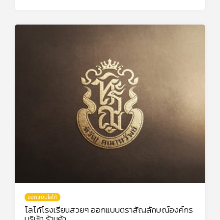
ออกแบบโลโก้
โลโก้โรงเรียนสวยๆ ออกแบบตราสัญลักษณ์องค์กร
บริษัท ร้านค้า