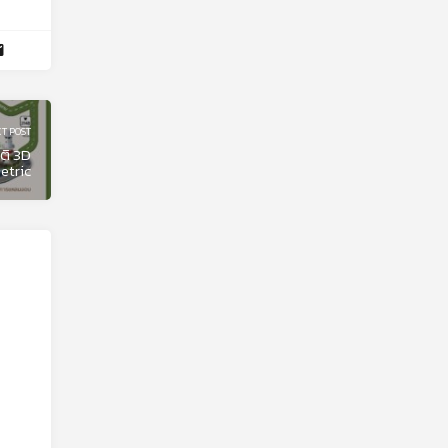
T POST
ติ 3D
etric