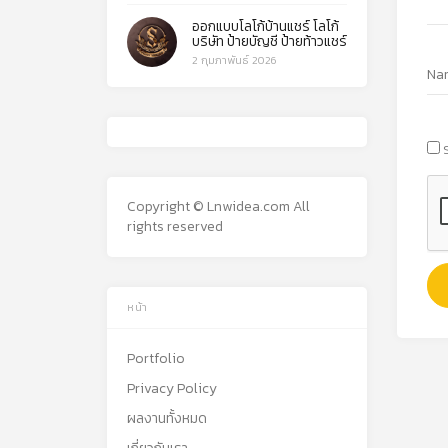
ออกแบบโลโก้บ้านแชร์ โลโก้
บริษัท ป้ายบัญชี ป้ายท้าวแชร์
2 กุมภาพันธ์ 2026
Copyright © Lnwidea.com All
rights reserved
หน้า
Portfolio
Privacy Policy
ผลงานทั้งหมด