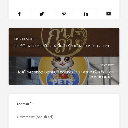
PREVIOUS POST
โลโก้ร้านอาหารเหนือ ของกิ๋นลำ ร้านดังอาหารไทย สวยๆ
NEXT POST
โลโก้ pet shop ออกแบบ ฟรีปรึกษา ราคาถูก เพ็ท ช็อป อา
หารส้ตว์เลี้ยง
ใส่ความเห็น